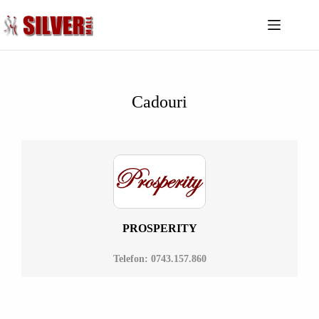
Despre
noi
Noutăți
Cadouri
Magazine
Restaurante
Divertisment
Servicii
Sănătate
Contact
PROSPERITY
Telefon: 0743.157.860