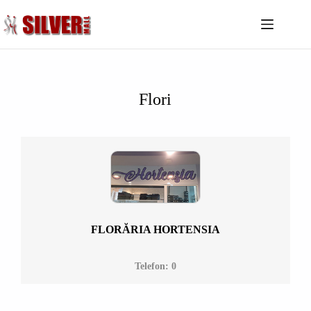
Despre
noi
Noutăți
Flori
Magazine
Restaurante
Divertisment
Servicii
Sănătate
Contact
FLORĂRIA HORTENSIA
Telefon: 0