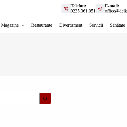
Telefon:
E-mail:
0235.361.051
office@delk
Magazine
Restaurante
Divertisment
Servicii
Sănătate
i
t