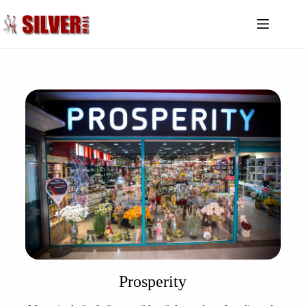
Despre
noi
Noutăți
Magazine
Restaurante
Divertisment
Servicii
Sănătate
Contact
Prosperity